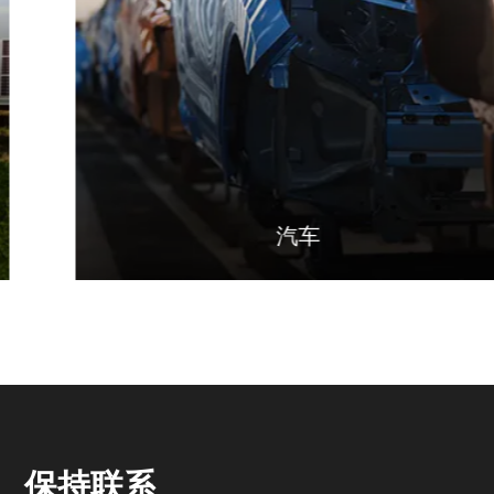
汽车
保持联系