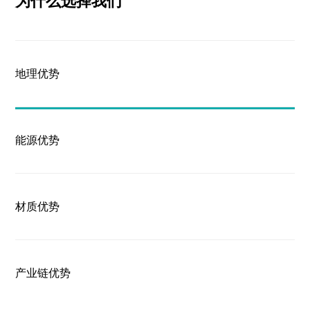
为什么选择我们
地理优势
能源优势
材质优势
产业链优势