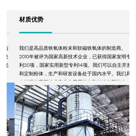
材质优势
与
我们是高品质铁氧体粉末和软磁铁氧体的制造商。
处
2010年被评为国家高新技术企业，已获得国家发明专
优
利20项，国家实用新型专利14项。我们可以自主开发
和定制粉体，生产和研发设备处于国内水平。我们具
有较强的高新技术产业化应用能力和持续创新能力。
可自主开发定制粉体，生产研发设备处于国内水平。